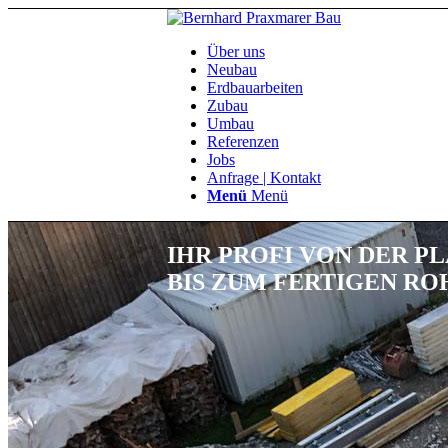
Über uns
Neubau
Erdbauarbeiten
Zubau
Umbau
Referenzen
Jobs
Anfrage | Kontakt
Menü
Menü
IHR PROFI VON DER P
BIS ZUM FERTIGEN RO